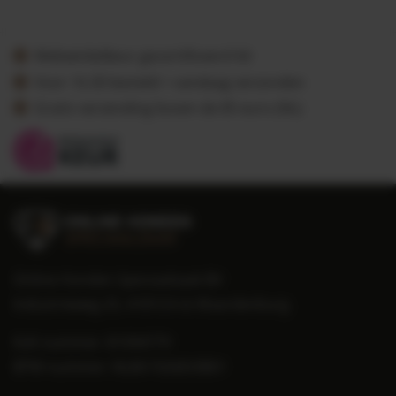
Webwinkelkeur gecertificeerd lid
Voor 16.30 besteld = vandaag verzonden
Gratis verzending boven de 85 euro (NL)
Online Honden Speciaalzaak BV
Industrieweg 25, 4181CA te Waardenburg
KvK nummer: 81094779
BTW nummer: NL861926833B01