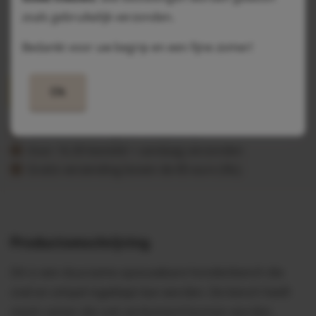
19,95
zoals gebruikelijk verzonden.
Prijs per stuk
Bedankt voor uw begrip en een fijne zomer!
Op voorraad = morgen in huis
In mijn winkelwagen
Ok
Webwinkelkeur gecertificeerd lid
Voor 16.30 besteld = vandaag verzonden
Gratis verzending boven de 85 euro (NL)
Productomschrijving
Dit is een duurzame opvouwbare hondenbench die
snel en simpel ingeklapt kan worden. De bench heeft
mesh ramen die ook verduisterd kunnen worden.