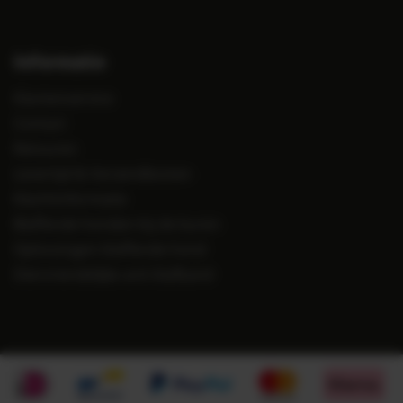
Informatie
Klantenservice
Contact
Retouren
Levertijd & Verzendkosten
Klachtinformatie
Blaffende honden bij de buren
Oplossingen blaffende hond
Diervriendelijke anti blafband